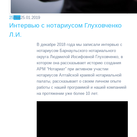
25
Янв
25.01.2019
Интервью с нотариусом Глуховченко
Л.И.
В декабре 2018 года мы записали интервью с
нотариусом Барнаульского нотариального
округа Людмилой Иосифовной Глуховченко, в
котором она рассказывает историю создания
АРМ “Нотариат” при активном участии
нотариусов Алтайской краевой нотариальной
палаты, рассказывает о своем личном опыте
работы с нашей программой и нашей компанией
на протяжении уже более 10 лет.