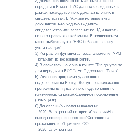
2) Добавлена возможность автоматической
передачи в Клиент ЕИС данных о созданных в
рамках наследственного дела заявлениях и
свидетельствах. В “Архиве нотариальных
документов” необходимо выделить
свидетельство или заявление по НД и нажать
на него правой кнопкой мыши. В появившемся
меню выбрать пункт “ЕИС Добавить в книгу
учёта нас.дел”.
3) Исправлен функционал восстановления АРМ
“Нотариат” из резервной копии.
4) В свойствах шаблона в пункте “Тип документа
для передачи в ЕИС “”еНот”” добавлен “Поиск”.
5) Изменена программа удаленного
подключения на Контур.Доступ, расположение
программы для удаленного подключения не
изменилось: Справка/Удаленное подключение
(Помощник).
6) Добавлены/обновлены шаблоны:
– 2020_Электронный нотариат\Согласия\На
выезд несовершеннолетнего\Согласие на
проживание в общежитии 2024
– 2020_Электронный