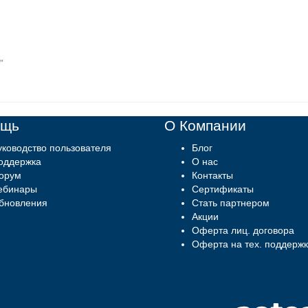
”
ощь
О Компании
уководство пользователя
Блог
оддержка
О нас
орум
Контакты
ебинары
Сертификаты
бновления
Стать партнером
Акции
Оферта лиц. договора
Оферта на тех. поддержк