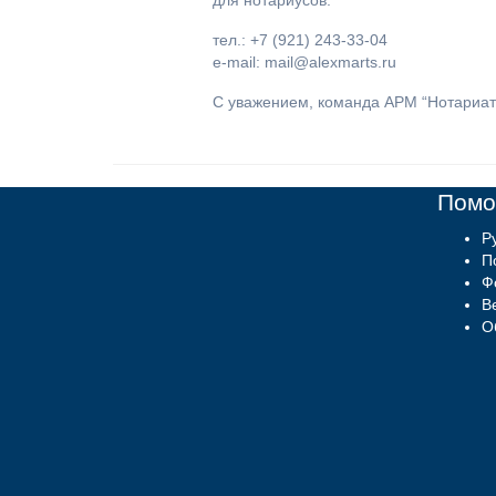
для нотариусов.
тел.: +7 (921) 243-33-04
e-mail: mail@alexmarts.ru
С уважением, команда АРМ “Нотариат
Пом
Р
П
Ф
В
О