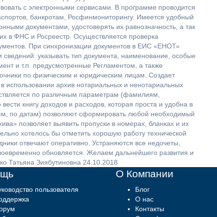
твовать с электронными сервисами. В программе проводится
аспортов, банкротам, Росфинмониторингу. Имеется удобный
онными документами, удостоверять их равнозначность, а так
 их в ФНС и Росреестр. Осуществляется проверка
ументов. При синхронизации документов в ЕИС «ЕНОТ»
 сведений: указывать тип документа, наименование, особые
мент и т.п. предусмотренные Регламентом, а также
очники по физическим и юридическим лицам. Создает
 в использовании архив нотариальных и ненотариальных
ствляется по различным параметрам (фамилиям,
о вести книгу доходов и расходов, которая проста и удобна в
иям, по датам) позволяют сформировать любой необходимый
ива» позволяет выявить пропуски в номерах, бланках и их
дельно хотелось бы отметить хорошую работу технической
ники отвечают оперативно. Устраняются все недочеты,
воевременно обновляется. Желаем дальнейшего развития и
ко Татьяна Зиябутиновна 24.10.2018
ощь
О Компании
уководство пользователя
Блог
оддержка
О нас
орум
Контакты