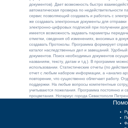
документов). Дает возможность быстро взаимодейс
автоматическая проверка по недействительности п
сервис позволяющий создавать и работать с электр
же создавать электронные документы для отправки
электронно-цифровых подписей при получении док
имеется возможность задавать параметры передачи
отметки, сведения об изменениях, вносимых в доку
создавать Протоколы. Программа формирует справ
каталог наследственных дел и завещаний. Удобный
документов. Поиск необходимых документов осуще
названиям, тексту, датам и т.д.). В программе можн
использовании. Статистические отчеты (по действ
отчет с любым набором информации, а «анализ арх
повторение, что существенно облегчает работу. От
поддержки. На любые вопросы компетентные сотруд
учитываются пожелания. Программа постоянно и с
процветания. Нотариус города Севастополя Петрен
Пом
Р
П
Ф