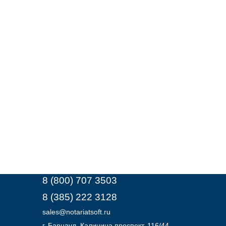
8 (800) 707 3503
8 (385) 222 3128
sales@notariatsoft.ru
г.
Барнаул
, Калинина проспект, 116/44