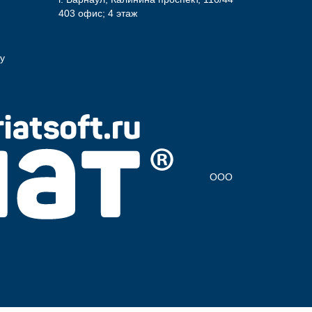
403 офис; 4 этаж
у
ООО