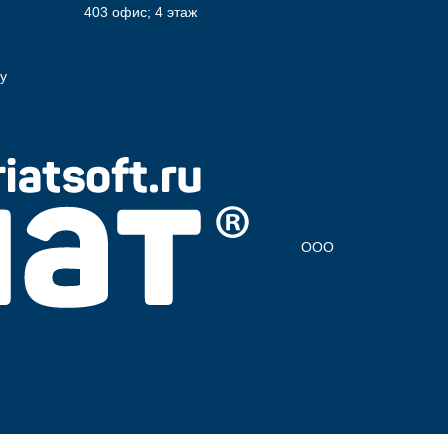
403 офис; 4 этаж
у
ООО