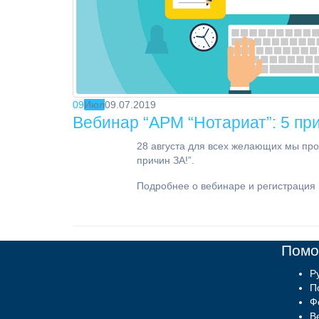
09
Июл
09.07.2019
Вебинар “АРМ “Нотариат”: 5 при
28 августа для всех желающих мы пр
причин ЗА!”.
Подробнее о вебинаре и регистрация
Пом
Р
П
Ф
В