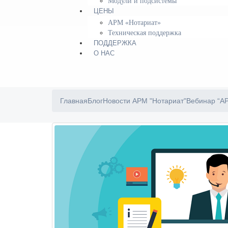
Модули и подсистемы
ЦЕНЫ
АРМ «Нотариат»
Техническая поддержка
ПОДДЕРЖКА
О НАС
Главная
Блог
Новости АРМ "Нотариат"
Вебинар “АР