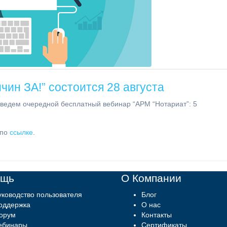
чин ЗА!” состоится 28 августа
оведем очередной бесплатный вебинар “АРМ “Нотариат”: 5
 по
ссылке
.
ощь
О Компании
уководство пользователя
Блог
оддержка
О нас
орум
Контакты
ебинары
Сертификаты